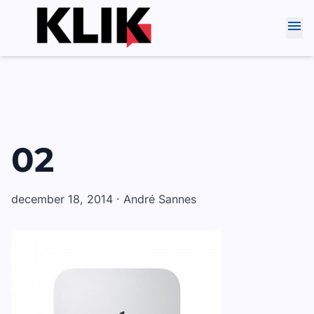
Skip
menu
to
content
02
december 18, 2014 · André Sannes